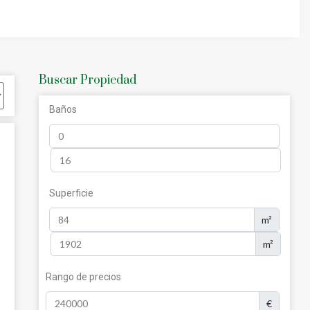
o por celebridades internacionales y
e lujo alrededor del bullicioso puerto
Buscar Propiedad
Baños
Superficie
m²
m²
Rango de precios
€