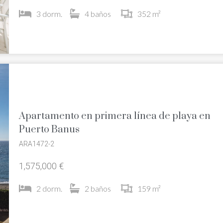
3 dorm.
4 baños
352 m²
Apartamento en primera línea de playa en
Puerto Banus
ARA1472-2
1,575,000 €
2 dorm.
2 baños
159 m²