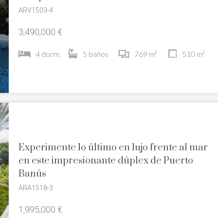
ARV1503-4
3,490,000 €
4 dorm.
5 baños
769 m²
510 m²
Experimente lo último en lujo frente al mar
en este impresionante dúplex de Puerto
Banús
ARA1518-3
1,995,000 €