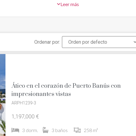
Leer más
recido hasta convertirse en un complejo de alta gama frecuentad
altas esferas. La zona incluye un elegante casino, restaurantes d
deportivo y boutiques de diseñadores de alta costura.
Ordenar por:
Ático en el corazón de Puerto Banús con
impresionantes vistas
ARPH1239-3
1,197,000 €
3 dorm.
3 baños
258 m²