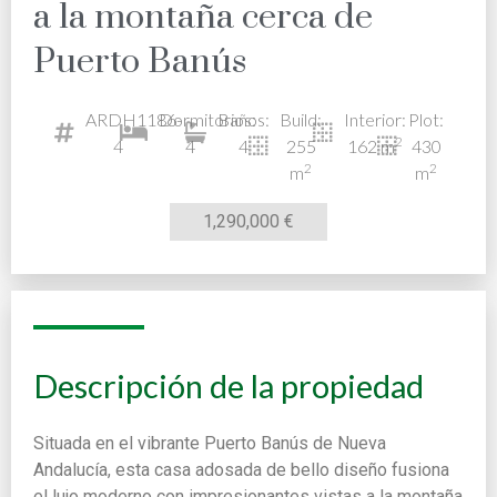
a la montaña cerca de
Puerto Banús
ARDH1186-
Dormitorios:
Baños:
Build:
Interior:
Plot:
2
4
4
4
255
162 m
430
2
2
m
m
1,290,000 €
Descripción de la propiedad
Situada en el vibrante Puerto Banús de Nueva
Andalucía, esta casa adosada de bello diseño fusiona
el lujo moderno con impresionantes vistas a la montaña