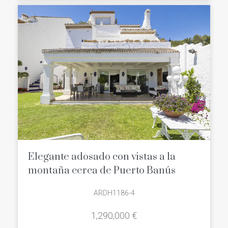
Si quieres asegurarte de realizar una
buena inversión, los adosados en
Puerto Banus es una zona ideal para
ello, ya que tiene una demanda
creciente, tanto residencial como
vacacional, y cuyos precios continúan
en ascenso.
¿Quieres verlo por ti mismo?,
Descubre
las mejores adosados en
Puerto Banus
:
Elegante adosado con vistas a la
montaña cerca de Puerto Banús
ARDH1186-4
1,290,000 €