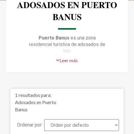
ADOSADOS EN PUERTO
BANUS
Puerto Banus
es una zona
residencial turística de adosados de
lujo.
Leer más
Esta zona es cada vez más
demandada, gracias a su cercanía a
los campos de Golf, colegios
internacionales y su amplia oferta
gastronómica. Todo a pocos minutos.
1
resultados para:
Además, podrás disfrutar de la amplia
Adosados en Puerto
oferta de ocio, las playas de Marbella
Banus
y alrededores, o la vida nocturna y
tiendas de Puerto Banús a corta
Ordenar por:
distancia.