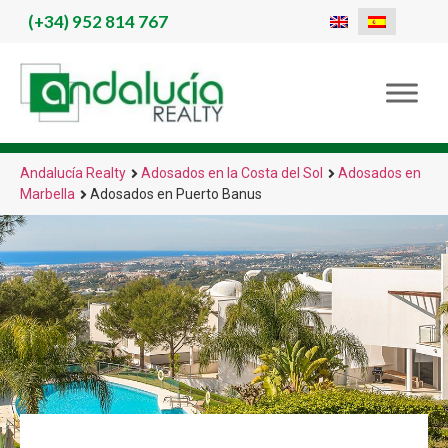
(+34)
952 814 767
Andalucía Realty
Adosados en la Costa del Sol
Adosados en
Marbella
Adosados en Puerto Banus