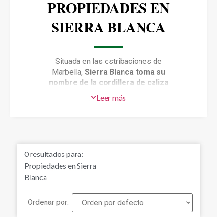
PROPIEDADES EN
SIERRA BLANCA
Situada en las estribaciones de
Marbella,
Sierra Blanca toma su
nombre de la cordillera de caliza
blanca que tiene la zona como
Leer más
telón de fondo. Enclavada entre el
azul del Mar Mediterráneo
y las
montañas, una propiedad en Sierra
Blanca disfruta de lo mejor de ambos
mundos. La conveniente ubicación y
0
resultados para:
las impresionantes vistas al mar han
Propiedades en Sierra
llevado a la construcción de algunas
Blanca
de las mejores villas de lujo de
Marbella conociéndose la zona
también como “la Milla de Oro”
Ordenar por: