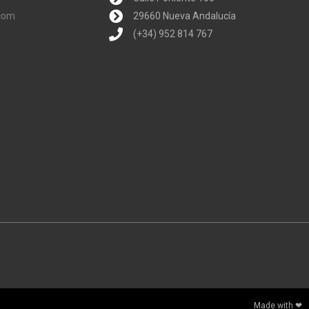
.com
29660 Nueva Andalucía
(+34) 952 814 767
Made with ❤