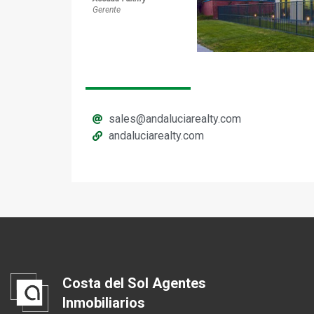
Gerente
sales@andaluciarealty.com
andaluciarealty.com
Costa del Sol Agentes
Inmobiliarios