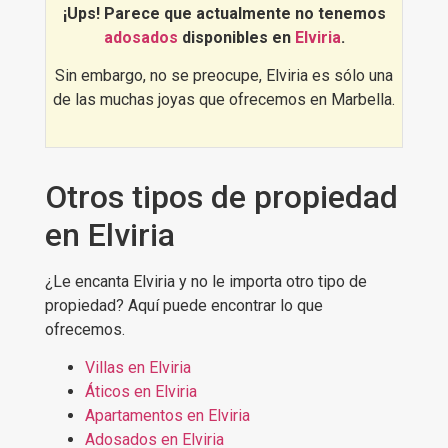
¿Quieres verlo por ti mismo?,
¡Ups! Parece que actualmente no tenemos
Descubre
las mejores adosados en
adosados
disponibles en
Elviria
.
Elviria
:
Sin embargo, no se preocupe, Elviria es sólo una
de las muchas joyas que ofrecemos en Marbella.
Otros tipos de propiedad
en Elviria
¿Le encanta Elviria y no le importa otro tipo de
propiedad? Aquí puede encontrar lo que
ofrecemos.
Villas en Elviria
Áticos en Elviria
Apartamentos en Elviria
Adosados en Elviria