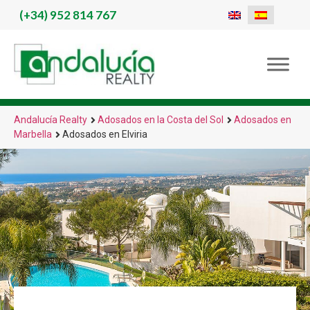
(+34)
952 814 767
Andalucía Realty
Adosados en la Costa del Sol
Adosados en
Marbella
Adosados en Elviria