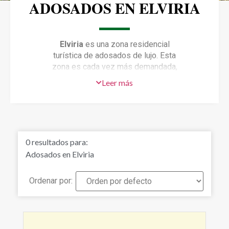
ADOSADOS EN ELVIRIA
Elviria
es una zona residencial
turística de adosados de lujo. Esta
zona es cada vez más demandada,
gracias a su cercanía a los campos de
Leer más
Golf, colegios internacionales y su
amplia oferta gastronómica. Todo a
pocos minutos. Además, podrás
disfrutar de la amplia oferta de ocio,
las playas de Marbella y alrededores,
0
resultados para:
o la vida nocturna y tiendas de Puerto
Adosados en Elviria
Banús a corta distancia. Si quieres
asegurarte de realizar una buena
inversión, los adosados en Elviria es
Ordenar por:
una zona ideal para ello, ya que tiene
una demanda creciente, tanto
residencial como vacacional, y cuyos
precios continúan en ascenso.