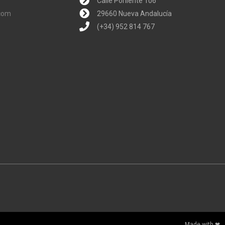
Calle Poniente 106
.com
29660 Nueva Andalucía
(+34) 952 814 767
Made with ❤