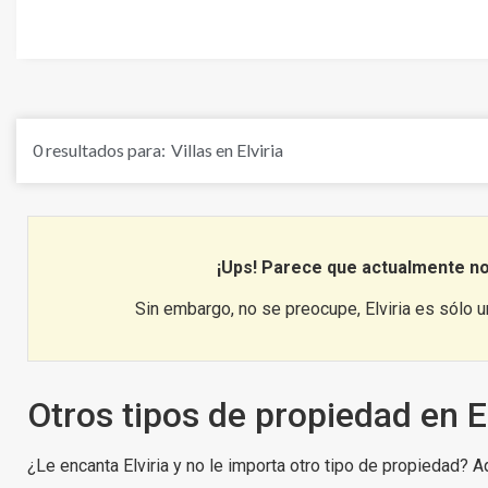
los villas en Elviria es una zona ideal 
en ascen
0
resultados para:
Villas en Elviria
¡Ups! Parece que actualmente 
Sin embargo, no se preocupe, Elviria es sólo 
Otros tipos de propiedad en El
¿Le encanta Elviria y no le importa otro tipo de propiedad? 