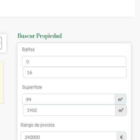
omo vacacional, y cuyos precios continúan
n Elviria
:
Buscar Propiedad
Baños
Superficie
m²
m²
Rango de precios
€