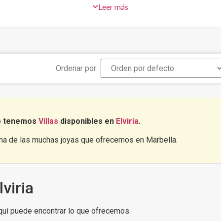
para ello, ya que tiene una demanda creciente, tanto residencial c
Leer más
so. ¿Quieres verlo por ti mismo?, Descubre
las mejores villas e
Ordenar por:
no tenemos
Villas
disponibles en
Elviria
.
una de las muchas joyas que ofrecemos en Marbella.
viria
Aquí puede encontrar lo que ofrecemos.