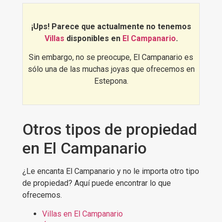
creciente, tanto residencial como
vacacional, y cuyos precios continúan
en ascenso. ¿Quieres verlo por ti
¡Ups! Parece que actualmente no tenemos
mismo?, Descubre
las mejores villas
Villas
disponibles en
El Campanario
.
en El Campanario
:
Sin embargo, no se preocupe, El Campanario es
sólo una de las muchas joyas que ofrecemos en
Estepona.
Otros tipos de propiedad
en El Campanario
¿Le encanta El Campanario y no le importa otro tipo
de propiedad? Aquí puede encontrar lo que
ofrecemos.
Villas en El Campanario