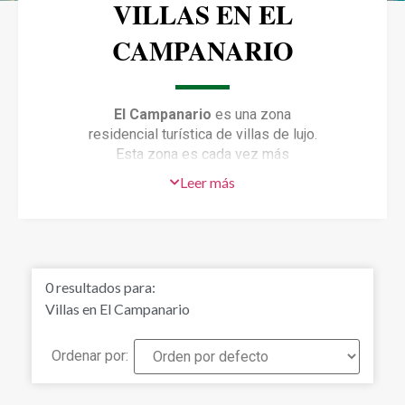
VILLAS EN EL
CAMPANARIO
El Campanario
es una zona
residencial turística de villas de lujo.
Esta zona es cada vez más
demandada, gracias a su cercanía a
Leer más
los campos de Golf, colegios
internacionales y su amplia oferta
gastronómica. Todo a pocos minutos.
Además, podrás disfrutar de la amplia
oferta de ocio, las playas de Marbella
0
resultados para:
y alrededores, o la vida nocturna y
Villas en El Campanario
tiendas de Puerto Banús a corta
distancia. Si quieres asegurarte de
realizar una buena inversión, los villas
Ordenar por:
en El Campanario es una zona ideal
para ello, ya que tiene una demanda