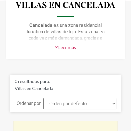
VILLAS EN CANCELADA
Cancelada
es una zona residencial
turística de villas de lujo. Esta zona es
cada vez más demandada, gracias a
su cercanía a los campos de Golf,
Leer más
colegios internacionales y su amplia
oferta gastronómica. Todo a pocos
minutos. Además, podrás disfrutar de
la amplia oferta de ocio, las playas de
Marbella y alrededores, o la vida
0
resultados para:
nocturna y tiendas de Puerto Banús a
Villas en Cancelada
corta distancia. Si quieres asegurarte
de realizar una buena inversión, los
villas en Cancelada es una zona ideal
Ordenar por:
para ello, ya que tiene una demanda
creciente, tanto residencial como
vacacional, y cuyos precios continúan
en ascenso. ¿Quieres verlo por ti