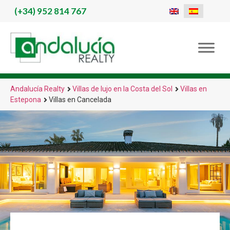
(+34)
952 814 767
Andalucía Realty
Villas de lujo en la Costa del Sol
Villas en
Estepona
Villas en Cancelada