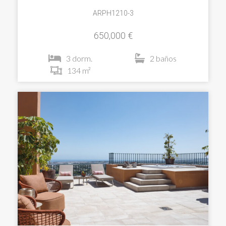
ARPH1210-3
650,000 €
3 dorm.
2 baños
134 m²