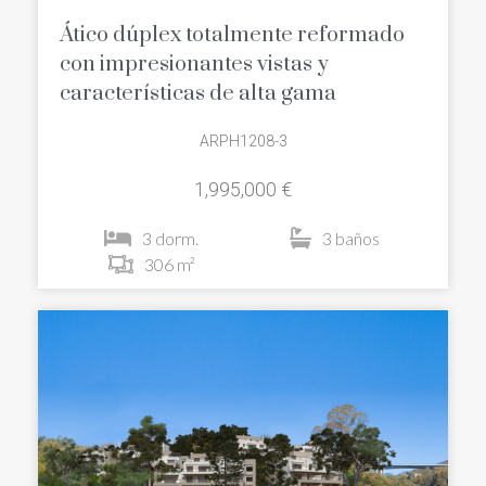
Ático dúplex totalmente reformado
con impresionantes vistas y
características de alta gama
ARPH1208-3
1,995,000 €
3 dorm.
3 baños
306 m²