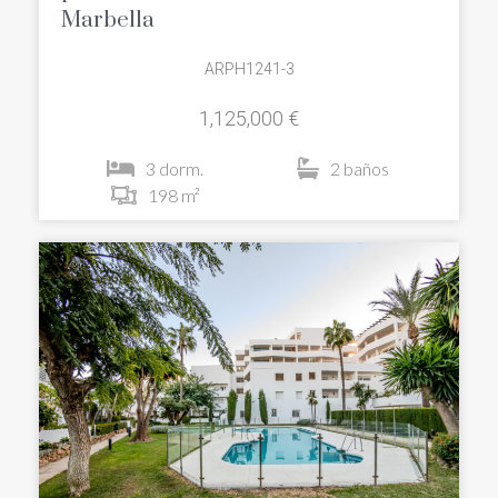
Marbella
ARPH1241-3
1,125,000 €
3 dorm.
2 baños
198 m²