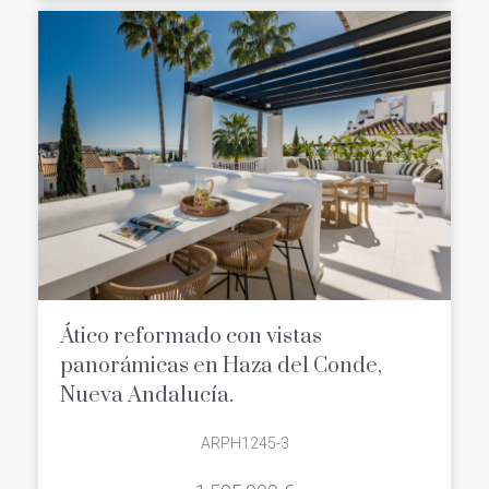
buena inversión, los aticos en Nueva
Andalucia es una zona ideal para ello,
ya que tiene una demanda creciente,
tanto residencial como vacacional, y
cuyos precios continúan en ascenso.
¿Quieres verlo por ti mismo?,
Descubre
las mejores aticos en
Nueva Andalucia
:
Ático reformado con vistas
panorámicas en Haza del Conde,
Nueva Andalucía.
ARPH1245-3