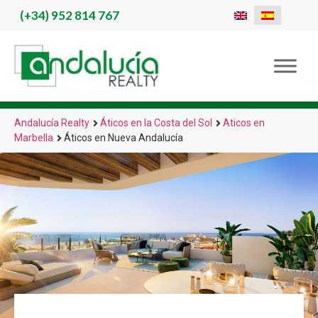
(+34)
952 814 767
Andalucía Realty
Áticos en la Costa del Sol
Aticos en
Marbella
Áticos en Nueva Andalucía