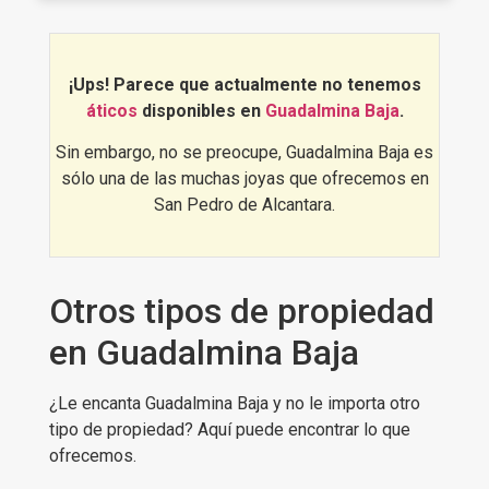
buena inversión, los aticos en
Guadalmina Baja es una zona ideal
para ello, ya que tiene una demanda
creciente, tanto residencial como
¡Ups! Parece que actualmente no tenemos
vacacional, y cuyos precios continúan
áticos
disponibles en
Guadalmina Baja
.
en ascenso.
Sin embargo, no se preocupe, Guadalmina Baja es
¿Quieres verlo por ti mismo?,
sólo una de las muchas joyas que ofrecemos en
Descubre
las mejores aticos en
San Pedro de Alcantara.
Guadalmina Baja
:
Otros tipos de propiedad
en Guadalmina Baja
¿Le encanta Guadalmina Baja y no le importa otro
tipo de propiedad? Aquí puede encontrar lo que
ofrecemos.