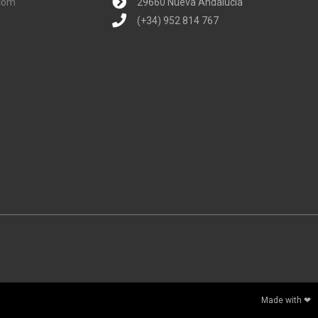
.com
29660 Nueva Andalucía
(+34) 952 814 767
Made with ❤