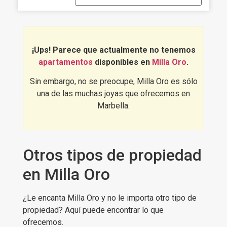
que tiene una demanda creciente,
tanto residencial como vacacional, y
cuyos precios continúan en ascenso.
¿Quieres verlo por ti mismo?,
Descubre
las mejores
¡Ups! Parece que actualmente no tenemos
apartamentos en Milla De Oro
:
apartamentos
disponibles en
Milla Oro
.
Sin embargo, no se preocupe, Milla Oro es sólo
una de las muchas joyas que ofrecemos en
Marbella.
Otros tipos de propiedad
en Milla Oro
¿Le encanta Milla Oro y no le importa otro tipo de
propiedad? Aquí puede encontrar lo que
ofrecemos.