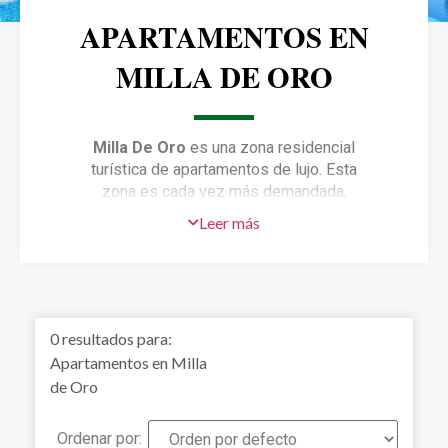
APARTAMENTOS EN
MILLA DE ORO
Milla De Oro
es una zona residencial
turística de apartamentos de lujo. Esta
zona es cada vez más demandada,
gracias a su cercanía a los campos de
Leer más
Golf, colegios internacionales y su
amplia oferta gastronómica. Todo a
pocos minutos. Además, podrás
disfrutar de la amplia oferta de ocio,
las playas de Marbella y alrededores,
0
resultados para:
o la vida nocturna y tiendas de Puerto
Apartamentos en Milla
Banús a corta distancia. Si quieres
de Oro
asegurarte de realizar una buena
inversión, los apartamentos en Milla
De Oro es una zona ideal para ello, ya
Ordenar por: