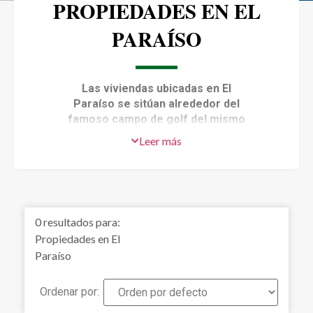
PROPIEDADES EN EL
PARAÍSO
Las viviendas ubicadas en El
Paraíso se sitúan alrededor del
famoso campo de golf del mismo
nombre y a medio camino entre
Leer más
Estepona y Puerto Banús.
¡Tendrá
todos los servicios a su alcance! Si
está buscando una vivienda de obra
nueva, esta zona debería ser la
primera de su lista. Las casas de
0
resultados para:
estilo contemporáneo en El Paraíso
Propiedades en El
incluyen elegantes detalles
Paraíso
arquitectónicos, jardines con piscina
privada e incluso una casa de
invitados independiente. La zona
Ordenar por:
también dispone de viviendas más