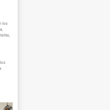
n los
a,
élite,
 los
a