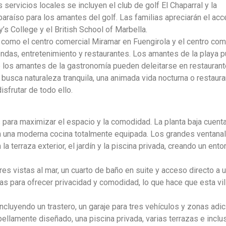
servicios locales se incluyen el club de golf El Chaparral y la
 paraíso para los amantes del golf. Las familias apreciarán el ac
’s College y el British School of Marbella.
s como el centro comercial Miramar en Fuengirola y el centro com
endas, entretenimiento y restaurantes. Los amantes de la playa 
ue los amantes de la gastronomía pueden deleitarse en restauran
 busca naturaleza tranquila, una animada vida nocturna o restaur
isfrutar de todo ello.
s para maximizar el espacio y la comodidad. La planta baja cuent
n una moderna cocina totalmente equipada. Los grandes ventana
a terraza exterior, el jardín y la piscina privada, creando un ento
res vistas al mar, un cuarto de baño en suite y acceso directo a 
as para ofrecer privacidad y comodidad, lo que hace que esta vil
ncluyendo un trastero, un garaje para tres vehículos y zonas adi
ín bellamente diseñado, una piscina privada, varias terrazas e inclu