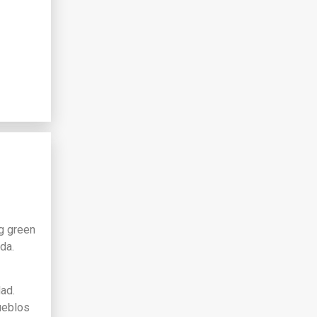
ng green
da.
dad.
pueblos