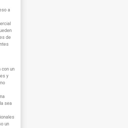
ceso a
ercial
pueden
tes de
antes
a con un
les y
rno
una
la sea
cionales
so un