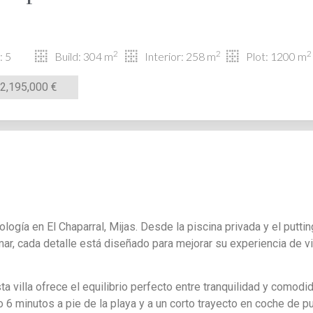
2
2
2
: 5
Build: 304 m
Interior: 258 m
Plot: 1200 m
2,195,000 €
logía en El Chaparral, Mijas. Desde la piscina privada y el putti
mar, cada detalle está diseñado para mejorar su experiencia de vi
ta villa ofrece el equilibrio perfecto entre tranquilidad y comodi
lo 6 minutos a pie de la playa y a un corto trayecto en coche de 