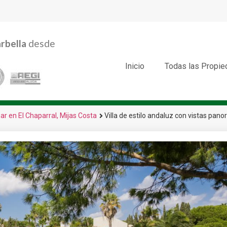
rbella
desde
Inicio
Todas las Propi
ar en El Chaparral, Mijas Costa
Villa de estilo andaluz con vistas pano