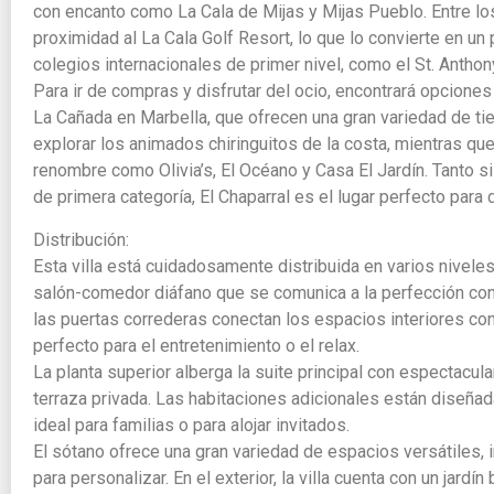
con encanto como La Cala de Mijas y Mijas Pueblo. Entre los 
proximidad al La Cala Golf Resort, lo que lo convierte en un
colegios internacionales de primer nivel, como el St. Anthony
Para ir de compras y disfrutar del ocio, encontrará opcione
La Cañada en Marbella, que ofrecen una gran variedad de ti
explorar los animados chiringuitos de la costa, mientras q
renombre como Olivia’s, El Océano y Casa El Jardín. Tanto si
de primera categoría, El Chaparral es el lugar perfecto para d
Distribución:
Esta villa está cuidadosamente distribuida en varios nivele
salón-comedor diáfano que se comunica a la perfección co
las puertas correderas conectan los espacios interiores con l
perfecto para el entretenimiento o el relax.
La planta superior alberga la suite principal con espectacula
terraza privada. Las habitaciones adicionales están diseñad
ideal para familias o para alojar invitados.
El sótano ofrece una gran variedad de espacios versátiles, i
para personalizar. En el exterior, la villa cuenta con un jard