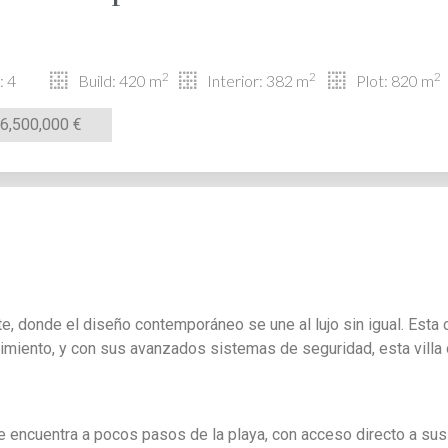
2
2
2
: 4
Build: 420 m
Interior: 382 m
Plot: 820 m
6,500,000 €
te, donde el diseño contemporáneo se une al lujo sin igual. Esta
imiento, y con sus avanzados sistemas de seguridad, esta villa
 se encuentra a pocos pasos de la playa, con acceso directo a su