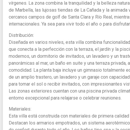
vírgenes. La zona combina la tranquilidad y la belleza natur
de Marbella, las lujosas tiendas de La Cañada y la animada 
cercanos campos de golf de Santa Clara y Río Real, mientra
internacionales. Ya sea para vivir todo el año o para disfrut
Distribución:
Diseñada en varios niveles, esta villa combina funcionalida
que conecta a la perfección con la terraza, el jardín y la 
modernos, un dormitorio de invitados, un lavadero y un traste
panorámicas al mar, un baño en suite y una terraza privada,
comodidad. La planta baja incluye un gimnasio totalmente e
de un amplio trastero, un lavadero y un garaje con capacidad
para tomar el sol o recibir invitados, con impresionantes vis
Las zonas exteriores cuentan con una piscina privada climat
entorno excepcional para relajarse o celebrar reuniones.
Materiales:
Esta villa está construida con materiales de primera calidad
Destacan los armarios empotrados, un sistema aerotérmico d
de confort durante todo el año. Los baños tipo spa y la cocin