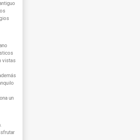
antiguo
los
egios
fano
ésticos
n vistas
, además
anquilo
iona un
.
sfrutar