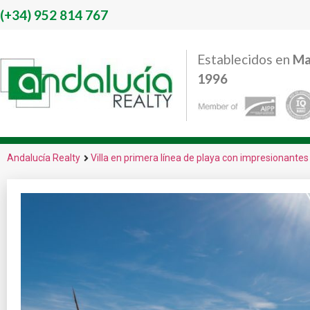
(+34)
952 814 767
Establecidos en
Ma
1996
Andalucía Realty
Villa en primera línea de playa con impresionantes