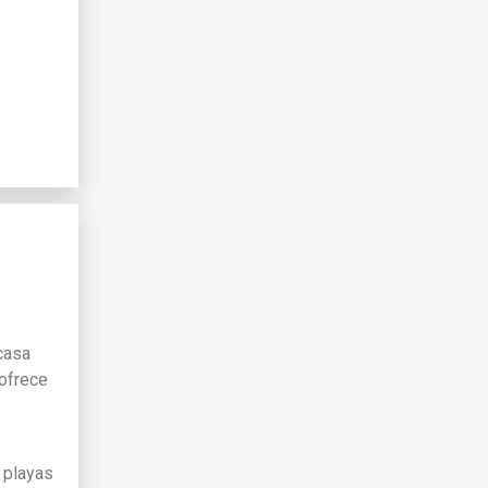
 casa
 ofrece
s playas