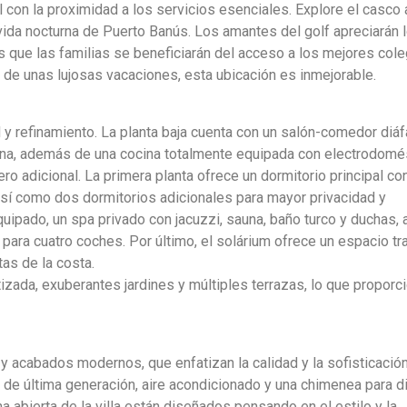
al con la proximidad a los servicios esenciales. Explore el casco 
vida nocturna de Puerto Banús. Los amantes del golf apreciarán 
s que las familias se beneficiarán del acceso a los mejores col
ar de unas lujosas vacaciones, esta ubicación es inmejorable.
d y refinamiento. La planta baja cuenta con un salón-comedor diá
piscina, además de una cocina totalmente equipada con electrodom
ro adicional. La primera planta ofrece un dormitorio principal co
 así como dos dormitorios adicionales para mayor privacidad y
quipado, un spa privado con jacuzzi, sauna, baño turco y duchas
 para cuatro coches. Por último, el solárium ofrece un espacio tr
tas de la costa.
izada, exuberantes jardines y múltiples terrazas, lo que proporc
 y acabados modernos, que enfatizan la calidad y la sofisticación
e última generación, aire acondicionado y una chimenea para di
a abierta de la villa están diseñados pensando en el estilo y la