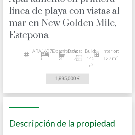
línea de playa con vistas al
mar en New Golden Mile,
Estepona
ARA1607-
Dormitorios:
Baños:
Build:
Interior:
2
3
3
2
145
122 m
2
m
1,895,000 €
Descripción de la propiedad