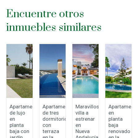
Encuentre otros
inmuebles similares
Apartamento
Apartamento
Maravillosa
Apartament
de lujo
de tres
villa a
en
en
dormitorios
estrenar
planta
planta
con
en
baja
baja con
terraza
Nueva
renovado
jardín
en la
Andalucía
en la