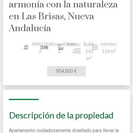
armonía con la naturaleza
en Las Brisas, Nueva
Andalucía
ARA1584-
Dormitorios:
Baños:
Build:
Interior:
2
2
2
2
142
114 m
2
m
954,000 €
Descripción de la propiedad
Apartamento cuidadosamente diseñado para llevar la