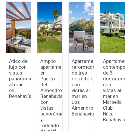
Ático de
Amplio
Apartamento
Apartament
lujo con
apartamento
reformado
contemporá
vistas
en
de tres
de 3
panorámicas
Puerto
dormitorios
dormitorios
al mar
del
con
con
en
Almendro,
vistas al
vistas al
Benahavís.
Benahavís
mar en
mar en
con
Los
Marbella
vistas
Almendros,
Club
panorámicas
Benahavís.
Hills,
y
Benahavís.
rodeado