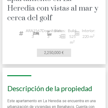
Heredia con vistas al mar y
cerca del golf
ARA1567-
Dormitorios:
Baños:
Build:
Interior:
2
3
3
3
525
220 m
2
m
2,250,000 €
Descripción de la propiedad
Este apartamento en La Heredia se encuentra en una
urbanización de viviendas en Benahavis. Cuenta con