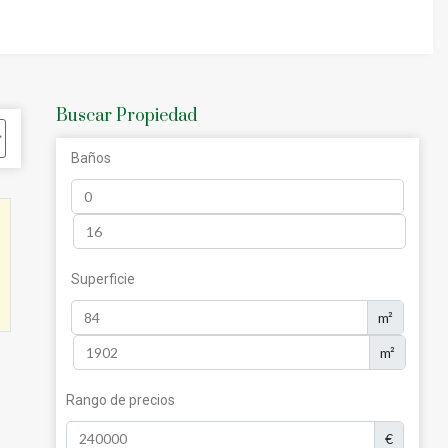
cturna y tiendas de Puerto Banús a corta
eal para ello, ya que tiene una demanda
n ascenso.
Buscar Propiedad
lla De Oro
:
Baños
Superficie
m²
m²
Rango de precios
€