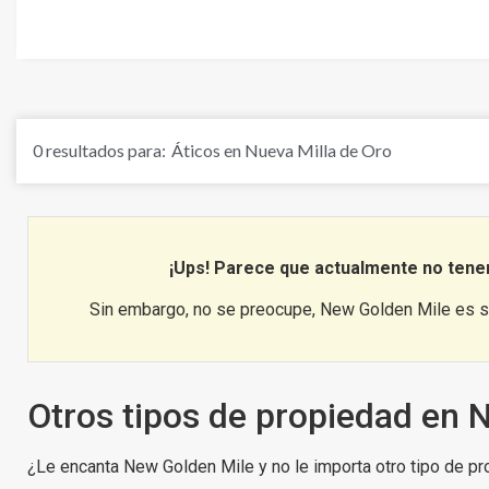
Además, podrás disfrutar de la amplia o
Si quieres asegurarte de realizar una 
creciente
0
resultados para:
Áticos en Nueva Milla de Oro
¿Quieres v
¡Ups! Parece que actualmente no te
Sin embargo, no se preocupe, New Golden Mile es s
Otros tipos de propiedad en 
¿Le encanta New Golden Mile y no le importa otro tipo de p