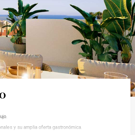
RO
ujo.
nales y su amplia oferta gastronómica.