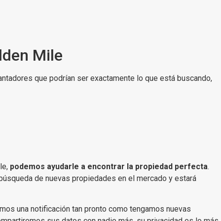
lden Mile
antadores que podrían ser exactamente lo que está buscando,
le,
podemos ayudarle a encontrar la propiedad perfecta
.
a búsqueda de nuevas propiedades en el mercado y estará
remos una notificación tan pronto como tengamos nuevas
partiremos sus datos con nadie más, su privacidad es lo más