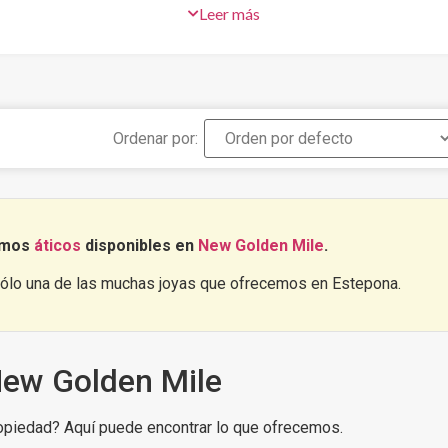
Leer más
ferta de ocio, las playas de Marbella y alrededores, o la vida no
distancia.
buena inversión, los aticos en Nueva Milla De Oro es una zona id
, tanto residencial como vacacional, y cuyos precios continúan e
Ordenar por:
erlo por ti mismo?, Descubre
las mejores aticos en Nueva Mi
nemos
áticos
disponibles en
New Golden Mile
.
ólo una de las muchas joyas que ofrecemos en Estepona.
New Golden Mile
ropiedad? Aquí puede encontrar lo que ofrecemos.