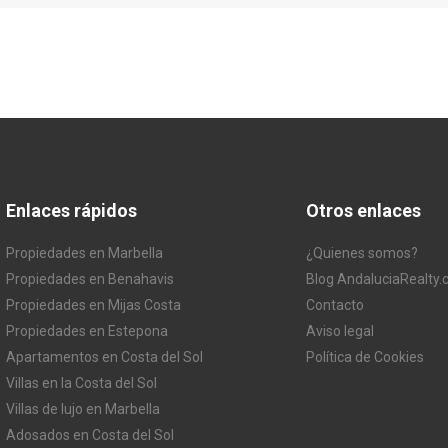
Enlaces rápidos
Otros enlaces
Propiedades en Marbella
¿Quienes somos?
Propiedades en Benahavis
Blog AndaluciaRealty
Propiedades en Mijas Costa
Contacto
Propiedades en Estepona
Aviso legal
Apartamentos en Costa del Sol
Política de Cookies
Villas en la Costa del Sol
Villas de lujo en Marbella
Adosados en Costa del Sol