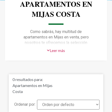
APARTAMENTOS EN
MIJAS COSTA
Como sabrás, hay multitud de
apartamentos en Mijas en venta, pero
nosotros te ofrecemos la selección
más exclusiva de pisos en Mijas, con
Leer más
vistas al mar, junto al golf, o en
primera línea de playa, para que tú
solo tengas que preocuparte de elegir
el que más se ajuste a tus
preferencias. Descubre los
0
resultados para:
apartamentos en Mijas que tanto
Apartamentos en Mijas
tiempo llevabas deseando:
Costa
Ordenar por: