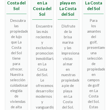
Costa del
en La
playa en
La Costa
Sol
Costa del
La Costa
del Sol
Sol
del Sol
Descubra
Para
las
los
Encuentre
Disfrute
propiedades
amantes
las más
de la
de lujo
del
recientes
brisa
que La
golf,
y
marina
Costa
presentamos
exclusivas
y las
del Sol
una
promociones
impresionantes
tiene
selección
inmobiliarias
vistas
para
de
en La
al mar
ofrecer.
propiedades
Costa
en
Nuestra
en
del Sol.
nuestras
selección
campos
Le
propiedades
cuidadosamente
de golf
ofrecemos
a pie de
elegida
en La
desarrollos
playa
de
Costa
modernos
en La
viviendas
del Sol.
y
Costa
de alta
Estas
vanguardistas
del Sol.