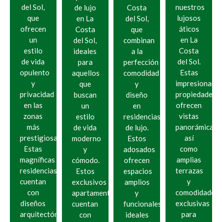
del Sol,
nuestros
de lujo
Costa
que
lujosos
en La
del Sol,
ofrecen
áticos
Costa
que
un
en La
del Sol,
combinan
estilo
Costa
ideales
a la
de vida
del Sol.
para
perfección
opulento
Estas
aquellos
comodidad
y
impresionant
que
y
privacidad
propiedades
buscan
diseño
en las
ofrecen
un
en
zonas
vistas
estilo
residencias
más
panorámicas,
de vida
de lujo.
prestigiosas.
así
moderno
Estos
Estas
como
y
adosados
magníficas
amplias
cómodo.
ofrecen
residencias
terrazas
Estos
espacios
cuentan
y
exclusivos
amplios
con
comodidades
apartamentos
y
diseños
exclusivas
cuentan
funcionales,
arquitectónicos
para
con
ideales