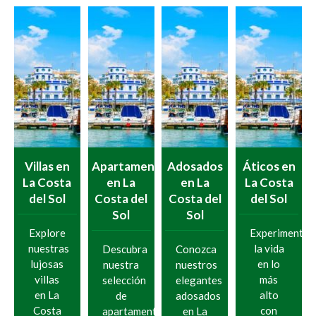
Villas en
Apartamentos
Adosados
Áticos en
La Costa
en La
en La
La Costa
del Sol
Costa del
Costa del
del Sol
Sol
Sol
Explore
Experimente
nuestras
la vida
Descubra
Conozca
lujosas
en lo
nuestra
nuestros
villas
más
selección
elegantes
en La
alto
de
adosados
Costa
con
apartamentos
en La