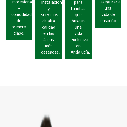
impresionantes
asegurarle
instalaciones
para
y
una
y
familias
comodidades
vida de
servicios
que
de
ensueño.
de alta
buscan
primera
calidad
una
clase.
en las
vida
áreas
exclusiva
más
en
deseadas.
Andalucía.