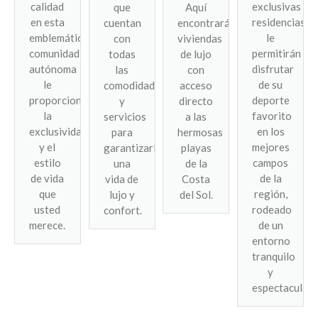
calidad
exclusivas
que
Aquí
en esta
residencias
cuentan
encontrará
emblemática
le
con
viviendas
comunidad
permitirán
todas
de lujo
autónoma
disfrutar
las
con
le
de su
comodidades
acceso
proporcionará
deporte
y
directo
la
favorito
servicios
a las
exclusividad
en los
para
hermosas
y el
mejores
garantizarle
playas
estilo
campos
una
de la
de vida
de la
vida de
Costa
que
región,
lujo y
del Sol.
usted
rodeado
confort.
merece.
de un
entorno
tranquilo
y
espectacular.